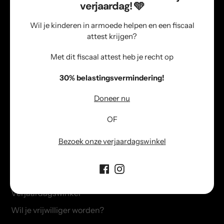
verjaardag! 🩵
kind een fijne verjaardag, Sinterklaas
en Kerst laten beleven.
Wil je kinderen in armoede helpen en een fiscaal
attest krijgen?
Met dit fiscaal attest heb je recht op
Gelijke kansen
30% belastingsvermindering!
Elk kind verdient gelijke kansen
ongeacht hun financiële thuissituatie
Doneer nu
en/of achtergrond.
OF
Bezoek onze verjaardagswinkel
Informatie
Info over verjaardagspakketten
Verjaardagswinkel
Wil je vrijwilliger worden?