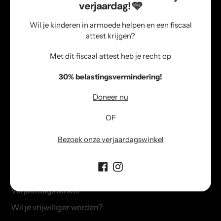
verjaardag! 🩵
kind een fijne verjaardag, Sinterklaas
en Kerst laten beleven.
Wil je kinderen in armoede helpen en een fiscaal
attest krijgen?
Met dit fiscaal attest heb je recht op
Gelijke kansen
30% belastingsvermindering!
Elk kind verdient gelijke kansen
ongeacht hun financiële thuissituatie
Doneer nu
en/of achtergrond.
OF
Bezoek onze verjaardagswinkel
Informatie
Info over verjaardagspakketten
Verjaardagswinkel
Wil je vrijwilliger worden?