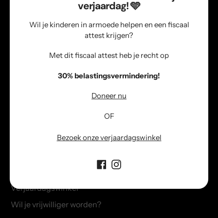
verjaardag! 🩵
kind een fijne verjaardag, Sinterklaas
en Kerst laten beleven.
Wil je kinderen in armoede helpen en een fiscaal
attest krijgen?
Met dit fiscaal attest heb je recht op
Gelijke kansen
30% belastingsvermindering!
Elk kind verdient gelijke kansen
ongeacht hun financiële thuissituatie
Doneer nu
en/of achtergrond.
OF
Bezoek onze verjaardagswinkel
Informatie
Info over verjaardagspakketten
Verjaardagswinkel
Wil je vrijwilliger worden?