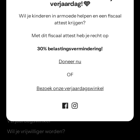
verjaardag! 🩵
kind een fijne verjaardag, Sinterklaas
en Kerst laten beleven.
Wil je kinderen in armoede helpen en een fiscaal
attest krijgen?
Met dit fiscaal attest heb je recht op
Gelijke kansen
30% belastingsvermindering!
Elk kind verdient gelijke kansen
ongeacht hun financiële thuissituatie
Doneer nu
en/of achtergrond.
OF
Bezoek onze verjaardagswinkel
Informatie
Info over verjaardagspakketten
Verjaardagswinkel
Wil je vrijwilliger worden?